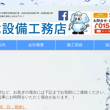
の冷暖房空調設備工事・給排水衛生設備工事・給湯設備工事・
設備工務店にお任せ下さい!
案内
会社概要
施工実績
採
頼など、お急ぎの場合には下記までお気軽にご連絡ください。
返事にお時間をいただく場合があります。）
7：00、日・祝休）