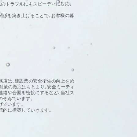
急のトラブルにもスピーディに対応｡
｡
関係を築き上げることで､お客様の暮
務店は､建設業の安全衛生の向上をめ
防止対策の徹底はもとより､安全ミーティ
連絡や合図を密接にするなど､当社ス
のぞんでいます。
げています。
続的に構築していきます。