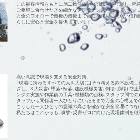
この顧客情報をもとに施工物件の｢今の状態｣を把握し､緊
ご要望に合わせたきめ細かなメンテナンスを行っています
万全のフオローで最後の最後まで責任を持ち、末永い信頼
らしに安心と安全を提供しています。
高い意識で現場を支える安全対策。
｢現場に携わるすべての人を大切に｣そう考える鈴木設備工
ざし、3 大災害( 墜落･転落､建設機械災害､倒壊･崩壊) 
ングの実施や作業前の工具･機械類の点検､スタッフ間での
タッフから関係者一人ひとりにいたるまで万全の心構えで
こうした一人ひとりの意識の高さを確かな安全管理につな
私たちはこれからも､事故･災害ゼロに向けた現場体制を継