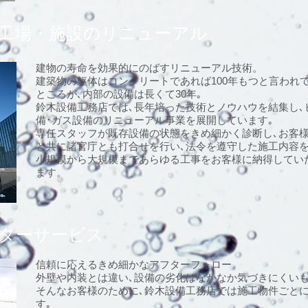
工場・施設のリニューアル
建物の寿命を効果的にのばすリニューアル技術。
建築物の躯体はコンクリートであれば100年もつと言われて
ところが､内部の設備は長くて30年｡
鈴木設備工務店では､長年培った技術とノウハウを結集し､
備･ガス設備のリニューアル事業を展開しています｡
専任スタッフが既存設備の状態をきめ細かく診断し､お客
と共に諸官庁とも打合せを行い､法令を遵守した施工内容を
小規模から大規模まであらゆる工事をお客様に納得してい
ます。
ターサービス
信頼に応えるきめ細かなアフターフォロー。
外壁や内装とは違い､設備の劣化はなかなか気づきにくいも
そんなお客様のために､鈴木設備工務店では施工物件ごと
す｡