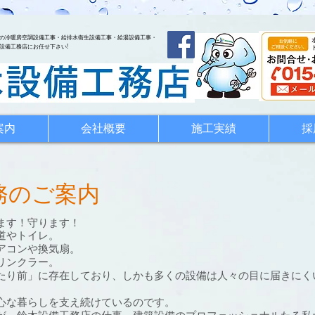
の冷暖房空調設備工事・給排水衛生設備工事・給湯設備工事・
設備工務店にお任せ下さい!
案内
会社概要
施工実績
採
務のご案内
ます！守ります！
道やトイレ。
アコンや換気扇。
リンクラー。
たり前」に存在しており、しかも多くの設備は人々の目に届きにく
心な暮らしを支え続けているのです。