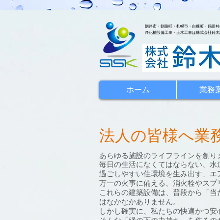
釧路市・釧路町・札幌市・白糠町・鶴居村
浄化槽設備工事・土木工事は株式会社鈴木
ホーム
業務
法人の皆様へ業
あらゆる施設のライフラインを創り
毎日の生活になくてはならない、水
過ごしやすい住環境を生み出す、エ
万一の火事に備える、消火栓やスプ
これらの建築設備は、普段から「当
はなかなかありません。
しかし確実に、私たちの快適かつ安