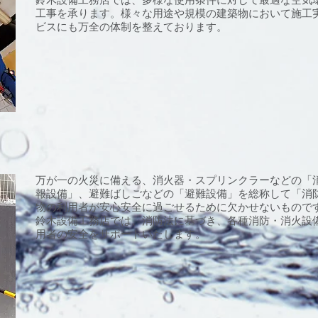
工事を承ります。様々な用途や規模の建築物において施工
ビスにも万全の体制を整えております。
万が一の火災に備える、消火器・スプリンクラーなどの「
報設備」、避難ばしごなどの「避難設備」を総称して「消
物の利用者が安心安全に過ごせるために欠かせないもので
鈴木設備工務店では、消防法に基づき、各種消防・消火設
用者の安全をサポートいたします。