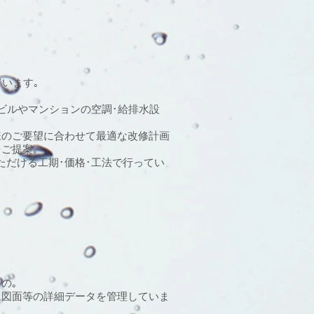
います｡
ビルやマンションの空調･給排水設
様のご要望に合わせて最適な改修計画
ご提案｡
ただける工期･価格･工法で行ってい
の｡
に図面等の詳細データを管理していま