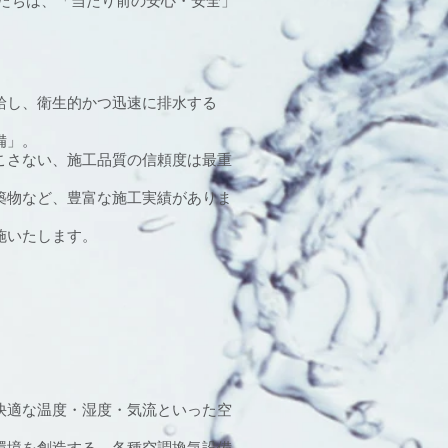
たちは、「当たり前の安心・安全」
給し、衛生的かつ迅速に排水する
備」。
こさない、施工品質の信頼度は最重
築物など、豊富な施工実績がありま
施いたします。
快適な温度・湿度・気流といった空
環境を創造する、各種空調換気設備