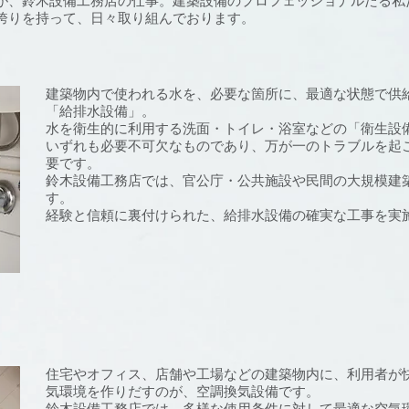
が、鈴木設備工務店の仕事。建築設備のプロフェッショナルたる私
誇りを持って、日々取り組んでおります。
建築物内で使われる水を、必要な箇所に、最適な状態で供
「給排水設備」。
水を衛生的に利用する洗面・トイレ・浴室などの「衛生設
いずれも必要不可欠なものであり、万が一のトラブルを起
要です。
鈴木設備工務店では、官公庁・公共施設や民間の大規模建
す。
経験と信頼に裏付けられた、給排水設備の確実な工事を実
住宅やオフィス、店舗や工場などの建築物内に、利用者が
気環境を作りだすのが、空調換気設備です。
鈴木設備工務店では、多様な使用条件に対して最適な空気