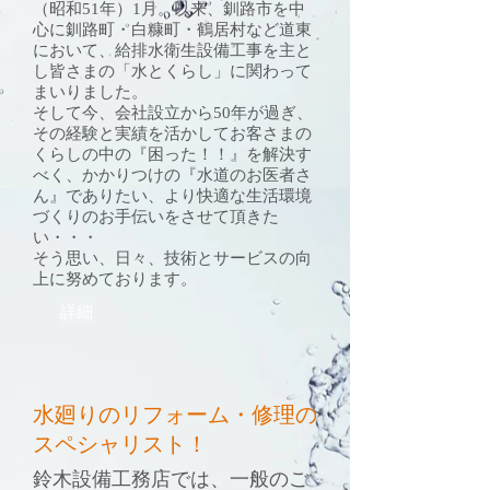
（昭和51年）1月。以来、釧路市を中
心に釧路町・白糠町・鶴居村など道東
において、給排水衛生設備工事を主と
し皆さまの「水とくらし」に関わって
まいりました。
そして今、会社設立から50年が過ぎ、
その経験と実績を活かしてお客さまの
くらしの中の『困った！！』を解決す
べく、かかりつけの『水道のお医者さ
ん』でありたい、より快適な生活環境
づくりのお手伝いをさせて頂きた
い・・・
そう思い、日々、技術とサービスの向
上に努めております。
詳細
水廻りのリフォーム・修理の
スペシャリスト！
鈴木設備工務店では、一般のご