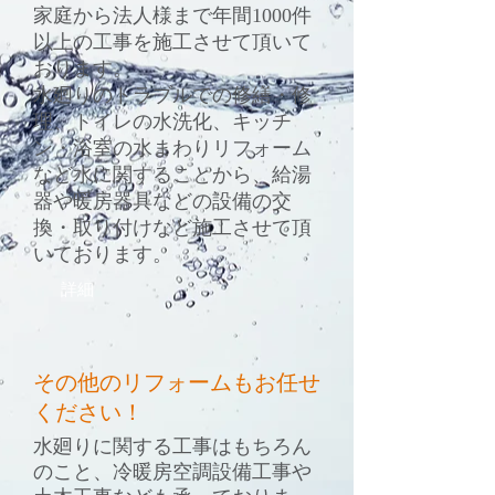
家庭から法人様まで年間1000件
以上の工事を施工させて頂いて
おります。
水廻りのトラブルでの修繕・修
理、トイレの水洗化、キッチ
ン・浴室の水まわりリフォーム
など水に関することから、給湯
器や暖房器具などの設備の交
換・取り付けなど施工させて頂
いております。
詳細
その他のリフォームもお任せ
ください！
水廻りに関する工事はもちろん
のこと、冷暖房空調設備工事や